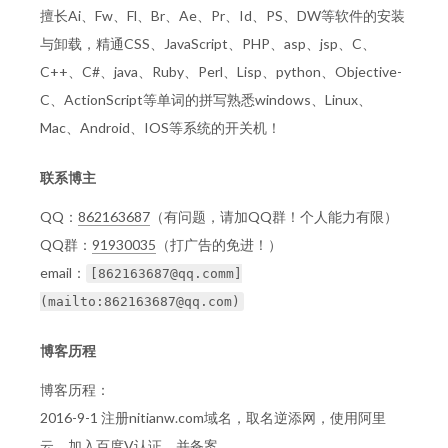
擅长Ai、Fw、Fl、Br、Ae、Pr、Id、PS、DW等软件的安装
与卸载，精通CSS、JavaScript、PHP、asp、jsp、C、
C++、C#、java、Ruby、Perl、Lisp、python、Objective-
C、ActionScript等单词的拼写熟悉windows、Linux、
Mac、Android、IOS等系统的开关机！
联系博主
QQ：
862163687
（有问题，请加QQ群！个人能力有限）
QQ群：
91930035
（打广告的免进！）
email：
[
862163687@qq.comm
]
(mailto:
862163687@qq.com
)
博客历程
博客历程：
2016-9-1 注册nitianw.com域名，取名逆添网，使用阿里
云，加入百度V认证，并备案。