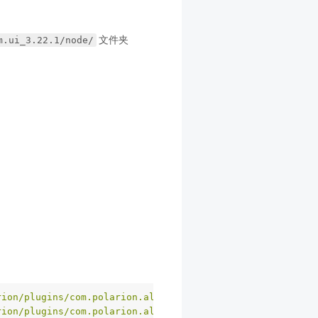
文件夹
m.ui_3.22.1/node/
rion/plugins/com.polarion.alm.ui_3.22.1/node/bin/highcha
rion/plugins/com.polarion.alm.ui_3.22.1/node/bin/mj-form