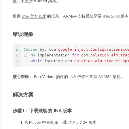
低，不支持 ARM64 架构。
根据
JNA 官方仓库
的信息，ARM64 支持最低需要 JNA 5.7.0 版
错误现象
1
Caused
by:
com
.
google
.
inject
.
ConfigurationExc
2
1
)
No
implementation
for
com
.
polarion
.
alm
.
tra
3
while
locating
com
.
polarion
.
alm
.
tracker
.
sp
核心错误：
PureVariant 插件的 JNA 依赖不支持 ARM64 架构。
解决方案
步骤1：下载兼容的 JNA 版本
从
Maven 中央仓库
下载 JNA 5.7.0+ 版本