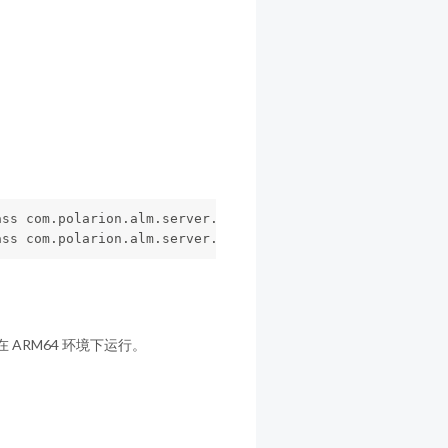
ass com.polarion.alm.server.util.ChartExporterStartup - C
ass com.polarion.alm.server.util.ChartExporterStartup - 
无法在 ARM64 环境下运行。