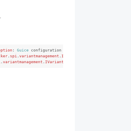
本。
eption
:
Guice
configuration
errors:
cker
.
spi
.
variantmanagement
.
IVariantManagementProvider
wa
i
.
variantmanagement
.
IVariantManagementProvider