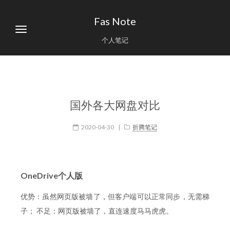
Fas Note
个人笔记
国外各大网盘对比
2020-04-30
|
折腾笔记
OneDrive个人版
优势：虽然网页版被墙了，但客户端可以正常同步，无需梯
子； 不足：网页版被墙了，直连速度马马虎虎。