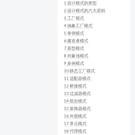
1
设计模式的类型
2
设计模式的六大原则
3
工厂模式
4
抽象工厂模式
5
单例模式
6
建造者模式
7
原型模式
8
对象池模式
9
多例模式
10
静态工厂模式
11
适配器模式
12
桥接模式
13
过滤器模式
14
组合模式
15
装饰器模式
16
外观模式
17
享元模式
18
代理模式