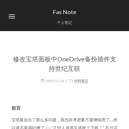
Fas Note
个人笔记
修改宝塔面板中OneDrive备份插件支
持世纪互联
2020-11-23
|
代码笔记
前言
宝塔最近出了那么多问题，我也在考虑要不要继续用了….所
以请不要再吐槽了——“正经人谁用宝塔呀？下贱！” 不过话