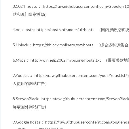
3.1024_hosts： https://raw.githubusercontent.com/Goooler/
站和澳门皇家赌场）
4.neoHosts: https://hosts.nfz.moe/full/hosts （国内
5.Hblock： https://hblock.molinero.xyz/hosts 
6.Mvps： http://winhelp2002.mvps.org/hosts.txt
7.YousList: https://raw.githubusercontent.com/yous/You
人使用的网站广告）
8.StevenBlack: https://raw.githubusercontent.com/StevenB
屏蔽国外网站广告)
9.Google hosts： https://raw.githubusercontent.com/googlehos