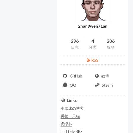
2han9wen71an
296
4
206
日志
分类
标签
RSS
GitHub
微博
QQ
Steam
Links
小寒冰の博客
禹都一只猫
虎绿林
LetITFly BBS