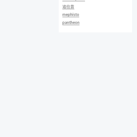
追往昔
mephisto
pantheon