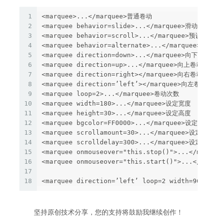
1
<marquee>...</marquee>普通卷动 

2
<marquee behavior=slide>...</marquee>滑动 

3
<marquee behavior=scroll>...</marquee>预设卷动 
4
<marquee behavior=alternate>...</marquee>来回
5
<marquee direction=down>...</marquee>向下卷动 

6
<marquee direction=up>...</marquee>向上卷动 

7
<marquee direction=right></marquee>向右卷动 

8
<marquee direction=’left’></marquee>向左卷动 

9
<marquee loop=2>...</marquee>卷动次数 

10
<marquee width=180>...</marquee>设定宽度 

11
<marquee height=30>...</marquee>设定高度 

12
<marquee bgcolor=FF0000>...</marquee>设定背景颜
13
<marquee scrollamount=30>...</marquee>设定滚动
14
<marquee scrolldelay=300>...</marquee>设定卷动
15
<marquee onmouseover="this.stop()">...</m
16
<marquee onmouseover="this.start()">...</
17
18
坚持原创技术分享，您的支持将鼓励我继续创作！