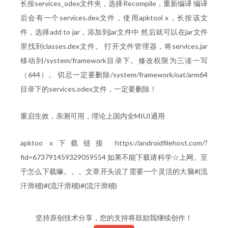
长按services_odex文件夹，选择Recompile，重新编译 编译
后会有一个services.dex文件，使用apktool x，长按该文
件，选择add to jar，添加到jar文件中 然后就可以在jar文件
里找到classes.dex文件。 打开文件管理器，将services.jar
移动到/system/framework目录下。修改权限为三读一写
（644）。 切忌一定要删除/system/framework/oat/arm64
目录下的services.odex文件，一定要删除！
重启生效，亲测可用，理论上国内全MIUI通用
apktoo x下载链接 https://androidfilehost.com/?
fid=673791459329059554 如果不能下载请科学☆上网。至
于怎么下载嘛。。。文章开头说了需要一个灵活的大脑#(流
汗滑稽)#(流汗滑稽)#(流汗滑稽)
坚持原创技术分享，您的支持将鼓励我继续创作！